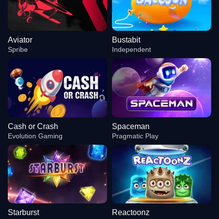
Aviator
Bustabit
Spribe
Independent
Cash or Crash
Spaceman
Evolution Gaming
Pragmatic Play
Starburst
Reactoonz