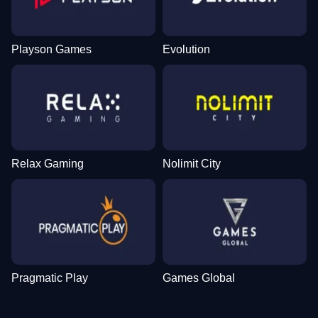
Playson Games
Evolution
Crazy Time
Boom or Bust
Dead or Alive II
Monopoly Live
Lucky Crumbling
Wolf Gold
Evolution Gaming
BGaming
NetEnt
Evolution Gaming
Gamzix
Pragmatic Play
Relax Gaming
Nolimit City
Lightning Roulette
Moonshot
Gates of Olympus
Side Bet City
Bustabit
The Dog House
Evolution Gaming
SoftSwiss
Pragmatic Play
Evolution Gaming
Independent
Pragmatic Play
Pragmatic Play
Games Global