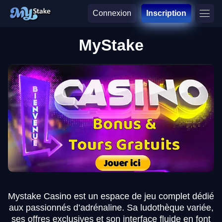
Connexion
Inscription
MyStake
Mystake Casino est un espace de jeu complet dédié
aux passionnés d’adrénaline. Sa ludothèque variée,
ses offres exclusives et son interface fluide en font