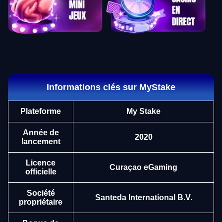
Informations clés sur MyStake
Plateforme
My Stake
Année de
2020
lancement
Licence
Curaçao eGaming
officielle
Société
Santeda International B.V.
propriétaire