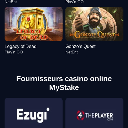
NetEnt
Play’n GO
Legacy of Dead
Gonzo’s Quest
Play’n GO
NetEnt
Fournisseurs casino online
MyStake
Live Baccarat
Aviator
Starburst
Dream Catcher
Bustabit
Reactoonz
Evolution Gaming
Spribe
NetEnt
Evolution Gaming
Independent
Play’n GO