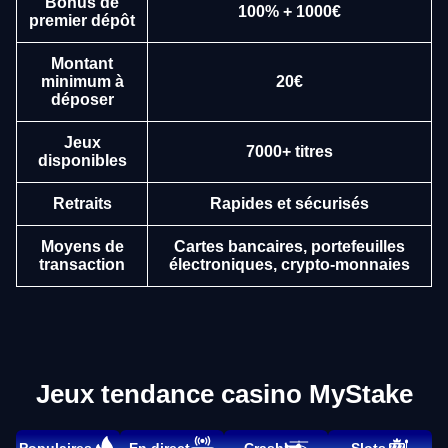
Bonus de
100% + 1000€
premier dépôt
Montant
minimum à
20€
déposer
Jeux
7000+ titres
disponibles
Retraits
Rapides et sécurisés
Moyens de
Cartes bancaires, portefeuilles
transaction
électroniques, crypto-monnaies
Jeux tendance casino MyStake
Populaires
En direct
Crash
Slots